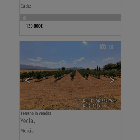
Cádiz
130.000€
10
<
>
Ref. THOR-634176
🔗
Ref2. 70131
Terreno in vendita
Yecla
,
Murcia