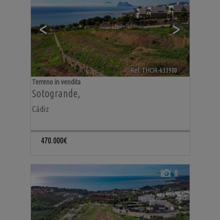
<
>
Ref. THOR-633980
🔗
Terreno in vendita
Sotogrande
,
Cádiz
470.000€
8