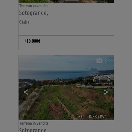
Terreno in vendita
Sotogrande
,
Cádiz
410.000€
8
<
>
Ref. THOR-633974
🔗
Terreno in vendita
Sotogrande
,