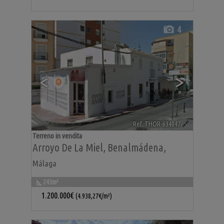
4
<
>
Ref. THOR-634047
🔗
Terreno in vendita
Arroyo De La Miel
,
Benalmádena
,
Málaga
243m²
1.200.000€
(4.938,27€/m²)