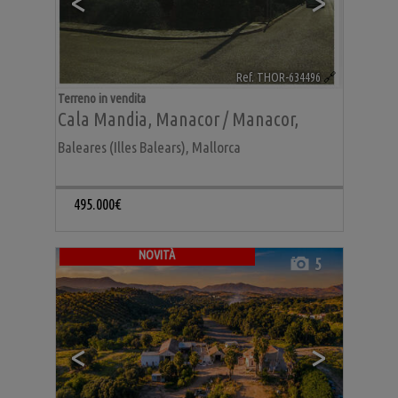
<
>
Ref. THOR-634496
🔗
Terreno in vendita
Cala Mandia
,
Manacor / Manacor
,
Baleares (Illes Balears), Mallorca
495.000€
NOVITÀ
5
<
>