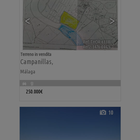
<
>
Ref. THOR-633801
🔗
Ref2. 3476-04426
Terreno in vendita
Campanillas
,
Málaga
250.000€
10