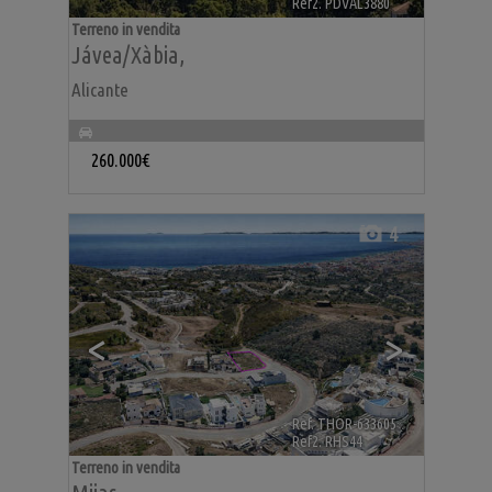
Ref2. PDVAL3880
Terreno in vendita
Jávea/Xàbia
,
Alicante
260.000€
4
<
>
Ref. THOR-633605
🔗
Ref2. RHS44
Terreno in vendita