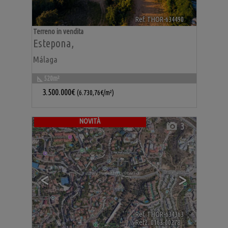
Ref. THOR-634490
🔗
Terreno in vendita
Estepona
,
Málaga
520m²
3.500.000€
(6.730,76€/m²)
NOVITÀ
3
<
>
Ref. THOR-634363
🔗
Ref2. 0163-00278