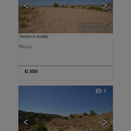
<
>
Ref. THOR-633787
🔗
Ref2. 11807c2607-SS
Terreno in vendita
Murcia
42.000€
9
<
>