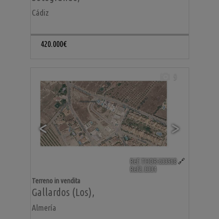
Cádiz
420.000€
9
<
>
Ref. THOR-633968
🔗
Ref2. E334
Terreno in vendita
Gallardos (Los)
,
Almería