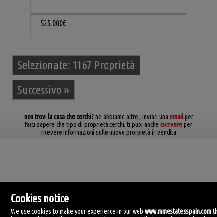
525.000€
Selezionate:
1167 Proprietà
Successivo
»
non trovi la casa che cerchi?
ne abbiamo altre
, inviaci una
email
per
farci sapere che tipo di proprietà cerchi. ti puoi anche
iscrivere
per
ricevere informazioni sulle nuove prorpietà in vendita
Cookies notice
We use cookies to make your experience in our web
www.mmestatesspain.com
t