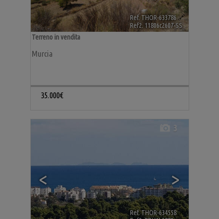
Ref. THOR-633786
🔗
Ref2. 11806c2607-SS
Terreno in vendita
Murcia
35.000€
3
<
>
Ref. THOR-634558
🔗