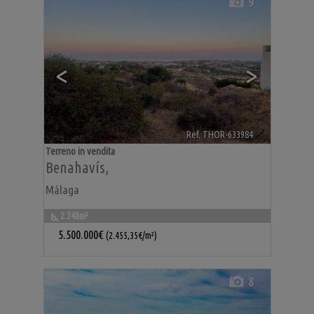
9
<
>
Ref. THOR-633984
🔗
Terreno in vendita
Benahavís
,
Málaga
2.240m²
5.500.000€
(2.455,35€/m²)
8