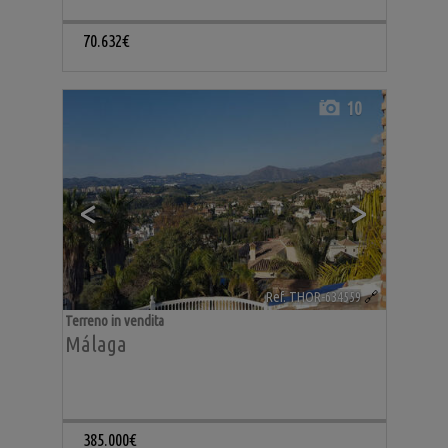
70.632€
10
<
>
Ref. THOR-634559
🔗
Terreno in vendita
Málaga
385.000€