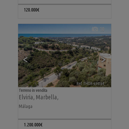
120.000€
10
<
>
Ref. THOR-634164
🔗
Terreno in vendita
Elviria
,
Marbella
,
Málaga
1.200.000€