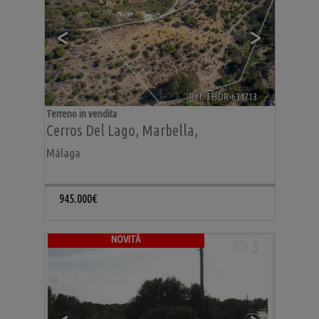
<
>
Ref. THOR-634713
🔗
Terreno in vendita
Cerros Del Lago
,
Marbella
,
Málaga
945.000€
NOVITÀ
3