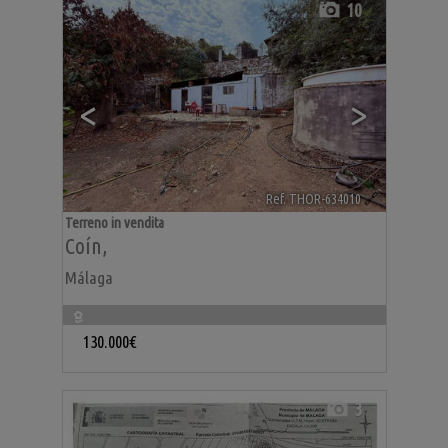
10
<
>
Ref. THOR-634010
🔗
Terreno in vendita
Coín
,
Málaga
130.000€
3