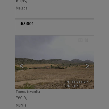
Mijas
,
Málaga
465.000€
10
<
>
Ref. THOR-633602
🔗
Ref2. 70129
Terreno in vendita
Yecla
,
Murcia