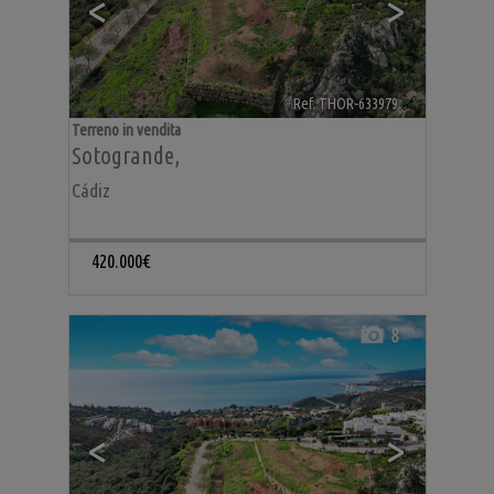
<
>
Ref. THOR-633979
🔗
Terreno in vendita
Sotogrande
,
Cádiz
420.000€
8
<
>