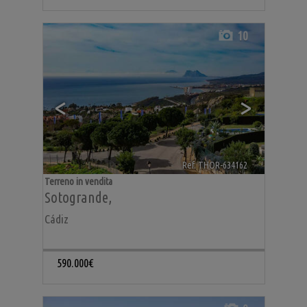
10
<
>
Ref. THOR-634162
🔗
Terreno in vendita
Sotogrande
,
Cádiz
590.000€