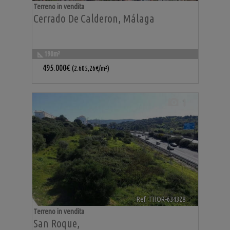
Terreno in vendita
Cerrado De Calderon
,
Málaga
190m²
495.000€
(2.605,26€/m²)
1
Ref. THOR-634328
🔗
Terreno in vendita
San Roque
,