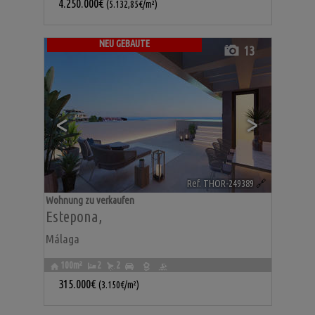
4.250.000€
(5.132,85€/m²)
NEU GEBAUTE
13
<
>
Ref. THOR-249389
🔗
Wohnung zu verkaufen
Estepona
,
Málaga
100m²
2
2
315.000€
(3.150€/m²)