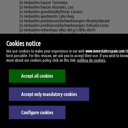
Zu Verkaufen häuser Torrevieja
Zu Verkaufen häuser Alcazares, Los
Zu Verkaufen grundstücke/fincas Casares
Zu Verkaufen apartments Cabo Roig
Zu Verkaufen penthäuser/dachwohnungen Alicante/Alacant
Zu Verkaufen penthäuser/dachwohnungen Orihuela-Costa
Zu Verkaufen reihenhaus Alfaz del pi / Alfàs del Pi
Zu Verkaufen reihenhaus Alicante/Alacant, Campoamor
Zu Verkaufen reihenhaus Orihuela
Cookies notice
Zu Verkaufen reihenhaus Almuñécar
Zu Verkaufen reihenhaus Alora
We use cookies to make your experience in our web
www.mmestatesspain.com
t
Zu Verkaufen reihenhaus Marbella, Nagüeles
best possible. For this reason, we ask you to accept their use. If you wish to kno
Zu Verkaufen reihenhaus Torremolinos
more about our cookies policy click on this link:
política de cookies
.
Zu Verkaufen reihenhaus Valle Romano
Zu Verkaufen reihenhaus Vélez-Málaga
Zu Verkaufen häuser Villamartín
Accept all cookies
Zu Verkaufen häuser Jimena de la Frontera
Zu Verkaufen häuser Casares
Zu Verkaufen häuser Ronda
Zu Verkaufen häuser Vélez-Málaga
Accept only mandatory cookies
Zu Verkaufen fincas Mijas
Zu Verkaufen grundstücke/fincas Tarifa
Zu Verkaufen grundstücke/fincas Fuengirola
Zu Verkaufen grundstücke/fincas Valle Romano
Configure cookies
Zu Verkaufen apartments Orihuela, Los Dolses
Zu Verkaufen apartments Fuengirola, Los Pacos
Zu Verkaufen apartments Rincón de la Victoria, Centro historico
Zu Verkaufen apartments Aguilas