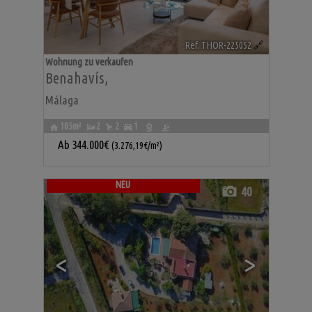
Ref. THOR-225052
🔗
Wohnung zu verkaufen
Benahavís
,
Málaga
105m²
2
2
1
Ab
344.000€
(3.276,19€/m²)
NEU
40
<
>