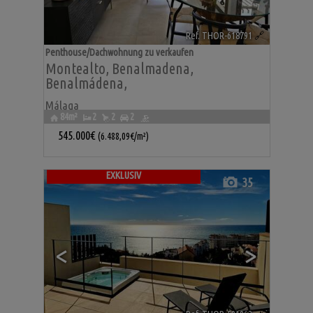
Ref. THOR-618791
🔗
Penthouse/Dachwohnung zu verkaufen
Montealto
,
Benalmadena
,
Benalmádena
,
Málaga
84m²
2
2
2
545.000€
(6.488,09€/m²)
EXKLUSIV
35
<
>