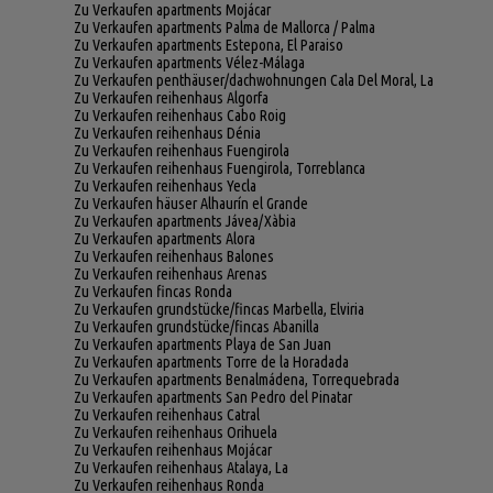
Zu Verkaufen apartments Mojácar
Zu Verkaufen apartments Palma de Mallorca / Palma
Zu Verkaufen apartments Estepona, El Paraiso
Zu Verkaufen apartments Vélez-Málaga
Zu Verkaufen penthäuser/dachwohnungen Cala Del Moral, La
Zu Verkaufen reihenhaus Algorfa
Zu Verkaufen reihenhaus Cabo Roig
Zu Verkaufen reihenhaus Dénia
Zu Verkaufen reihenhaus Fuengirola
Zu Verkaufen reihenhaus Fuengirola, Torreblanca
Zu Verkaufen reihenhaus Yecla
Zu Verkaufen häuser Alhaurín el Grande
Zu Verkaufen apartments Jávea/Xàbia
Zu Verkaufen apartments Alora
Zu Verkaufen reihenhaus Balones
Zu Verkaufen reihenhaus Arenas
Zu Verkaufen fincas Ronda
Zu Verkaufen grundstücke/fincas Marbella, Elviria
Zu Verkaufen grundstücke/fincas Abanilla
Zu Verkaufen apartments Playa de San Juan
Zu Verkaufen apartments Torre de la Horadada
Zu Verkaufen apartments Benalmádena, Torrequebrada
Zu Verkaufen apartments San Pedro del Pinatar
Zu Verkaufen reihenhaus Catral
Zu Verkaufen reihenhaus Orihuela
Zu Verkaufen reihenhaus Mojácar
Zu Verkaufen reihenhaus Atalaya, La
Zu Verkaufen reihenhaus Ronda