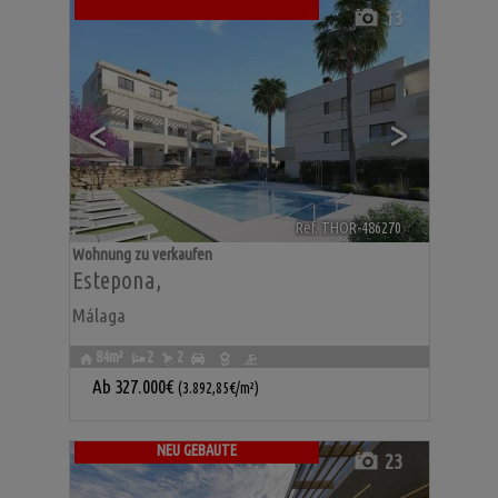
13
<
>
Ref. THOR-486270
🔗
Wohnung zu verkaufen
Estepona
,
Málaga
84m²
2
2
Ab
327.000€
(3.892,85€/m²)
NEU GEBAUTE
23