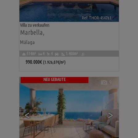
Ref. THOR-454761
🔗
Villa zu verkaufen
Marbella
,
Málaga
514m²
4
4
1.400m²
990.000€
(1.926,07€/m²)
NEU GEBAUTE
9
<
>