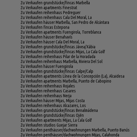
Zu Verkaufen grundstücke/fincas Marbella
Zu Verkaufen apartments Finestrat
Zu Verkaufen reihenhaus Pedreguer
Zu Verkaufen reihenhaus Cala Del Moral, La
Zu Verkaufen häuser Marbella, San Pedro de Alcántara
Zu Verkaufen fincas Estepona
Zu Verkaufen apartments Fuengirola, Torreblanca
Zu Verkaufen häuser Benahavís
Zu Verkaufen häuser Cala Del Moral, La
Zu Verkaufen grundstücke/fincas Jávea/Xàbia
Zu Verkaufen grundstücke/fincas Mijas, La Cala Golf
Zu Verkaufen reihenhaus Pilar de la Horadada
Zu Verkaufen reihenhaus Marbella, Riviera Del Sol
Zu Verkaufen häuser Fuengirola
Zu Verkaufen grundstücke/fincas Calpe/Calp
Zu Verkaufen apartments Línea de la Concepción (La), Alcaidesa
Zu Verkaufen apartments Marbella, Puerto de Cabopino
Zu Verkaufen reihenhaus Rojales
Zu Verkaufen reihenhaus Casares
Zu Verkaufen reihenhaus Nerja
Zu Verkaufen häuser Mijas, Mijas Costa
Zu Verkaufen reihenhaus Alcazares, Los
Zu Verkaufen grundstücke/fincas Benalmádena
Zu Verkaufen grundstücke/fincas Ojén
Zu Verkaufen apartments Mijas, La Cala Golf
Zu Verkaufen studios Guejar Sierra
Zu Verkaufen penthäuser/dachwohnungen Marbella, Puerto Banús
Zu Verkaufen penthäuser/dachwohnungen Mijas, Calahonda