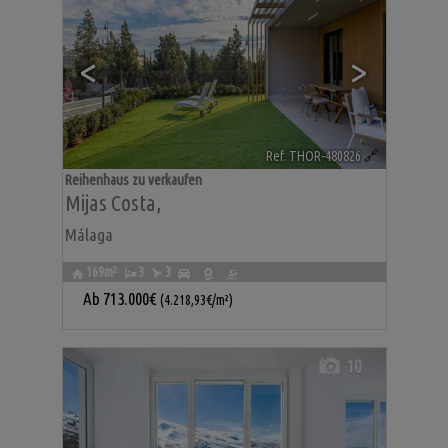
<
>
Ref. THOR-480826
🔗
Reihenhaus zu verkaufen
Mijas Costa
,
Málaga
169m²
3
3
Ab
713.000€
(4.218,93€/m²)
10