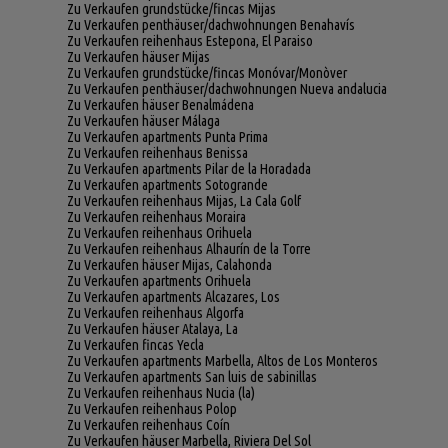
Zu Verkaufen grundstücke/fincas Mijas
Zu Verkaufen penthäuser/dachwohnungen Benahavís
Zu Verkaufen reihenhaus Estepona, El Paraiso
Zu Verkaufen häuser Mijas
Zu Verkaufen grundstücke/fincas Monóvar/Monòver
Zu Verkaufen penthäuser/dachwohnungen Nueva andalucia
Zu Verkaufen häuser Benalmádena
Zu Verkaufen häuser Málaga
Zu Verkaufen apartments Punta Prima
Zu Verkaufen reihenhaus Benissa
Zu Verkaufen apartments Pilar de la Horadada
Zu Verkaufen apartments Sotogrande
Zu Verkaufen reihenhaus Mijas, La Cala Golf
Zu Verkaufen reihenhaus Moraira
Zu Verkaufen reihenhaus Orihuela
Zu Verkaufen reihenhaus Alhaurín de la Torre
Zu Verkaufen häuser Mijas, Calahonda
Zu Verkaufen apartments Orihuela
Zu Verkaufen apartments Alcazares, Los
Zu Verkaufen reihenhaus Algorfa
Zu Verkaufen häuser Atalaya, La
Zu Verkaufen fincas Yecla
Zu Verkaufen apartments Marbella, Altos de Los Monteros
Zu Verkaufen apartments San luis de sabinillas
Zu Verkaufen reihenhaus Nucia (la)
Zu Verkaufen reihenhaus Polop
Zu Verkaufen reihenhaus Coín
Zu Verkaufen häuser Marbella, Riviera Del Sol