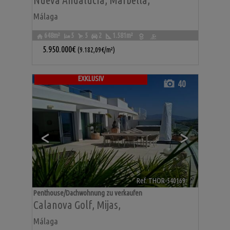
Nueva Andalucía
,
Marbella
,
Málaga
648m²
5
5
2
1.581m²
5.950.000€
(9.182,09€/m²)
EXKLUSIV
40
<
>
Ref. THOR-540169
🔗
Penthouse/Dachwohnung zu verkaufen
Calanova Golf
,
Mijas
,
Málaga