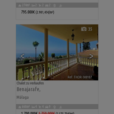
274m²
2
2
2
795.000€
(2.901,45€/m²)
35
<
>
Ref. THOR-508107
🔗
Chalet zu verkaufen
Benajarafe
,
Málaga
660m²
4
4
9
1.700.000€
1.750.000€
(2.575,75€/m²)