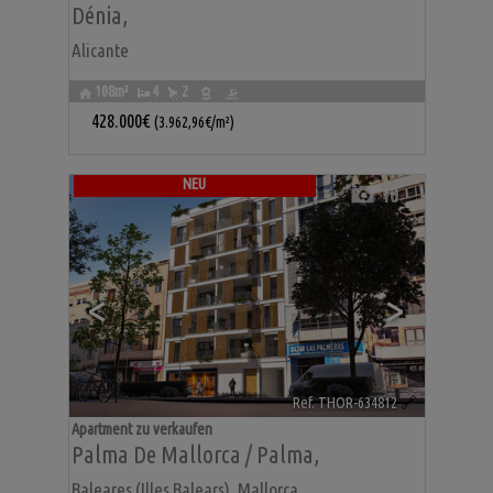
Dénia
,
Alicante
108m²
4
2
428.000€
(3.962,96€/m²)
NEU
10
<
>
Ref. THOR-634812
🔗
Apartment zu verkaufen
Palma De Mallorca / Palma
,
Baleares (Illes Balears), Mallorca