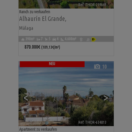
Ref. THOR-219649
🔗
Ranch zu verkaufen
Alhaurín El Grande
,
Málaga
390m²
7
5
4
4.600m²
870.000€
(189,13€/m²)
NEU
10
<
>
Ref. THOR-634813
🔗
Apartment zu verkaufen