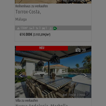
Ref. THOR-591062
🔗
Reihenhaus zu verkaufen
Torrox-Costa
,
Málaga
156m²
3
3
1
614.000€
(3.935,89€/m²)
NEU
39
<
>
Ref. THOR-559066
🔗
Villa zu verkaufen