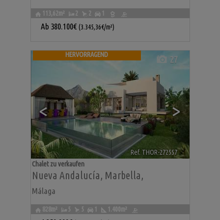
113,62m²
2
2
1
Ab
380.100€
(3.345,36€/m²)
HERVORRAGEND
27
<
>
Ref. THOR-272557
🔗
Chalet zu verkaufen
Nueva Andalucía
,
Marbella
,
Málaga
828m²
5
5
1
1.400m²