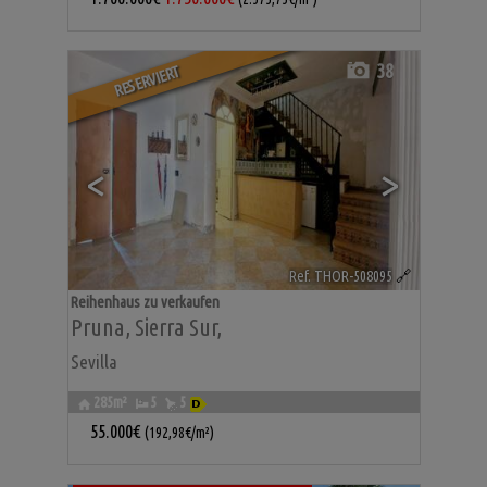
38
RESERVIERT
<
>
Ref. THOR-508095
🔗
Reihenhaus zu verkaufen
Pruna
,
Sierra Sur
,
Sevilla
285m²
5
5
55.000€
(192,98€/m²)