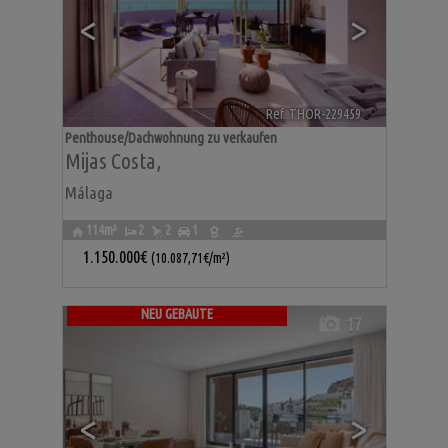
<
>
Ref. THOR-229459
🔗
Penthouse/Dachwohnung zu verkaufen
Mijas Costa
,
Málaga
114m²
2
2
1
1.150.000€
(10.087,71€/m²)
NEU GEBAUTE
17
<
>