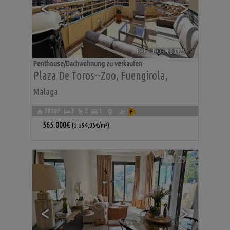
<
>
Ref. THOR-620425
🔗
Penthouse/Dachwohnung zu verkaufen
Plaza De Toros--zoo
,
Fuengirola
,
Málaga
101m²
3
2
1
565.000€
(5.594,05€/m²)
29
<
>