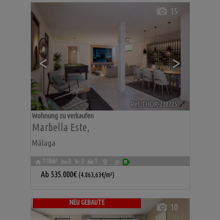
15
<
>
Ref. THOR-230725
🔗
Wohnung zu verkaufen
Marbella Este
,
Málaga
110m²
2
2
1
Ab
535.000€
(4.863,63€/m²)
NEU GEBAUTE
10