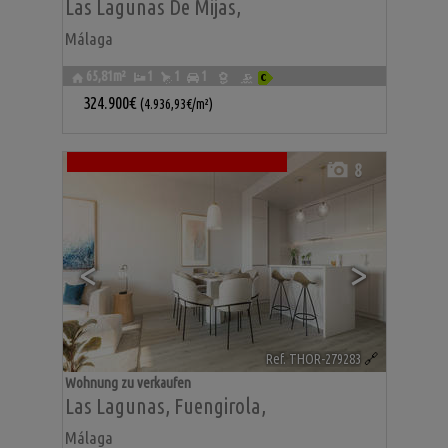
Las Lagunas De Mijas
,
Málaga
65,81m²
1
1
1
324.900€
(4.936,93€/m²)
8
<
>
Ref. THOR-279283
🔗
Wohnung zu verkaufen
Las Lagunas
,
Fuengirola
,
Málaga