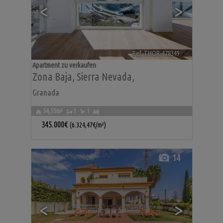
<
>
Ref. THOR-478349
🔗
Apartment zu verkaufen
Zona Baja
,
Sierra Nevada
,
Granada
54,55m²
1
1
345.000€
(6.324,47€/m²)
14
<
>