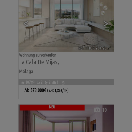
<
>
Ref. THOR-230723
🔗
Wohnung zu verkaufen
La Cala De Mijas
,
Málaga
107m²
2
2
1
Ab
578.000€
(5.401,86€/m²)
NEU
10