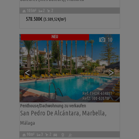
105m²
2
2
578.500€
(5.509,52€/m²)
NEU
10
<
>
Ref. THOR-634811
🔗
Ref2. 300-02078P
Penthouse/Dachwohnung zu verkaufen
San Pedro De Alcántara
,
Marbella
,
Málaga
90m²
3
2