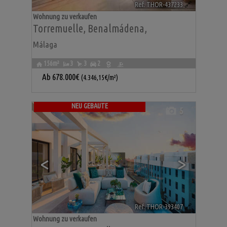
Ref. THOR-437233
🔗
Wohnung zu verkaufen
Torremuelle
,
Benalmádena
,
Málaga
156m²
3
3
2
Ab
678.000€
(4.346,15€/m²)
NEU GEBAUTE
5
<
>
Ref. THOR-393407
🔗
Wohnung zu verkaufen