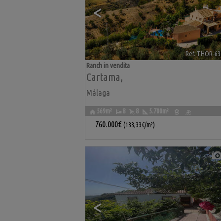
<
Ref. THOR-63
Ranch in vendita
Cartama
,
Málaga
569m²
8
8
5.700m²
760.000€
(133,33€/m²)
<