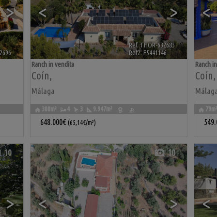
>
<
>
<
Ref. THOR-632685
🔗
2696
🔗
Ref2. F5441146
Ranch in vendita
Ranch in
Coín
,
Coín
,
Málaga
Málag
300m²
4
3
9.947m²
79m
648.000€
549
(65,14€/m²)
10
10
>
<
>
<