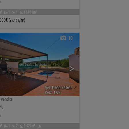
a
m²
1
1
12.000m²
.000€
(29,16€/m²)
10
>
Ref. THOR-634032
🔗
Ref2. 1923
 vendita
a
,
a
m²
1
2
9.522m²