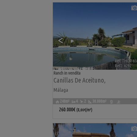
<
Ref. THOR-63
Ref2. 6292
Ranch in vendita
Canillas De Aceituno
,
Málaga
240m²
4
2
30.000m²
260.000€
(8,66€/m²)