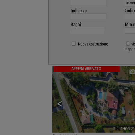
Indirizzo
Codic
Bagni
Min.
Nuova costruzione
vi
mapp
APPENA ARRIVATO
<
Ref. THOR-21