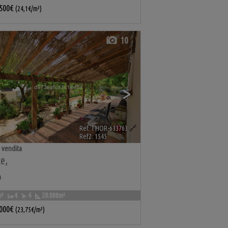
.500€
(24,1€/m²)
10
>
Ref. THOR-633763
🔗
Ref2. 1545
 vendita
te
,
a
m²
4
4
28.000m²
.000€
(23,75€/m²)