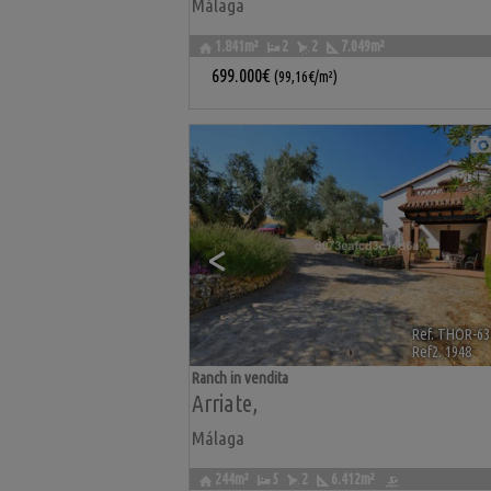
Málaga
1.841m²
2
2
7.049m²
699.000€
(99,16€/m²)
<
Ref. THOR-63
Ref2. 1948
Ranch in vendita
Arriate
,
Málaga
244m²
5
2
6.412m²