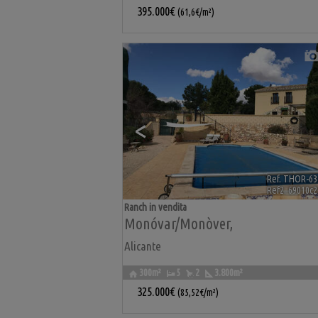
395.000€
(61,6€/m²)
<
Ref. THOR-63
Ref2. 69010c2
Ranch in vendita
Monóvar/Monòver
,
Alicante
300m²
5
2
3.800m²
325.000€
(85,52€/m²)