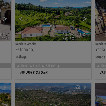
>
<
>
<
3360
🔗
Ref. THOR-633127
🔗
1157640
Ref2. 8252
Ranch in vendita
Ranch in
Estepona
,
Yecla
Málaga
Murcia
206m²
6
3
7.400m²
120
900.000€
89.0
(121,62€/m²)
10
10