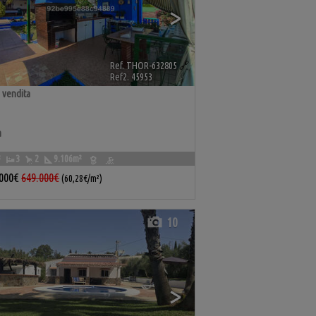
>
Ref. THOR-632805
🔗
Ref2. 45953
 vendita
a
²
3
2
9.106m²
.000€
649.000€
(60,28€/m²)
10
>