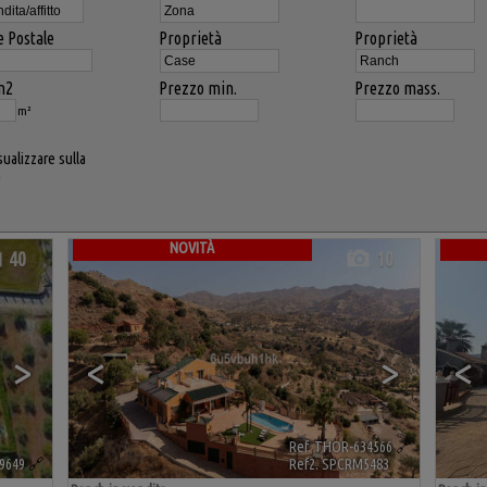
e Postale
Proprietà
Proprietà
m2
Prezzo min.
Prezzo mass.
m²
sualizzare sulla
a
NOVITÀ
40
10
>
<
>
<
Ref. THOR-634566
🔗
9649
🔗
Ref2. SPCRM5483