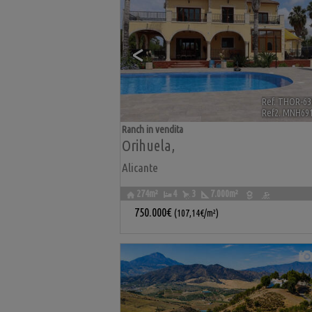
<
Ref. THOR-63
Ref2. MNH69
Ranch in vendita
Orihuela
,
Alicante
274m²
4
3
7.000m²
750.000€
(107,14€/m²)