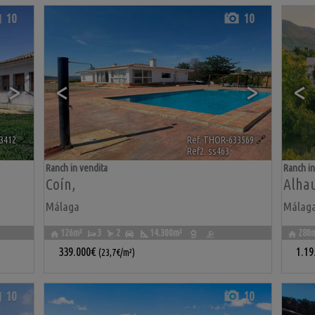
10
10
>
<
>
<
3412
🔗
Ref. THOR-633569
🔗
Ref2. ss463
Ranch in vendita
Ranch in
Coín
,
Alhau
Málaga
Málag
126m²
3
2
14.300m²
280
339.000€
1.19
(23,7€/m²)
10
10