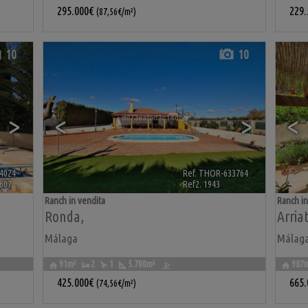
295.000€
229
(87,56€/m²)
10
10
>
<
>
<
4024
🔗
Ref. THOR-633764
🔗
607
Ref2. 1943
Ranch in vendita
Ranch in
Ronda
,
Arria
Málaga
Málag
91m²
2
1
5.700m²
987
425.000€
665
(74,56€/m²)