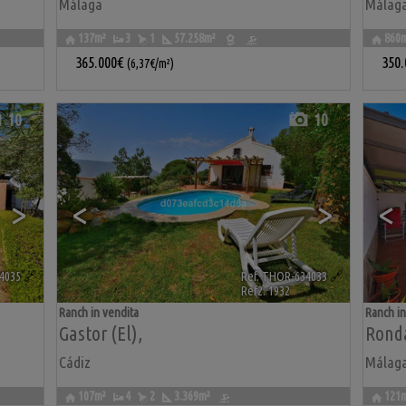
Málaga
Málag
137m²
3
1
57.258m²
860
365.000€
350
(6,37€/m²)
10
10
>
<
>
<
4035
🔗
Ref. THOR-634033
🔗
Ref2. 1932
Ranch in vendita
Ranch in
Gastor (El)
,
Rond
Cádiz
Málag
107m²
4
2
3.369m²
121