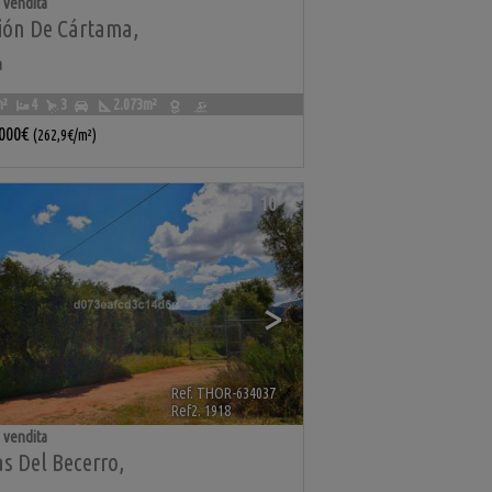
 vendita
ión De Cártama
,
a
m²
4
3
2.073m²
.000€
(262,9€/m²)
10
>
Ref. THOR-634037
🔗
Ref2. 1918
 vendita
s Del Becerro
,