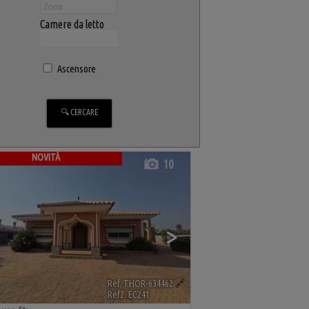
Camere da letto
Ascensore
NOVITÀ
10
>
Ref. THOR-634462
🔗
Ref2. EC241