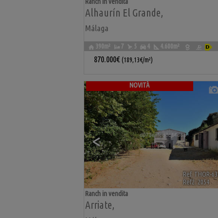
Ranch in vendita
Alhaurín El Grande
,
Málaga
390m²
7
5
4
4.600m²
870.000€
(189,13€/m²)
NOVITÀ
<
Ref. THOR-63
Ref2. 2054
Ranch in vendita
Arriate
,