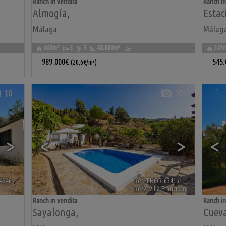
Ranch in vendita
Ranch in
Almogía
,
Estac
Málaga
Málag
468m²
5
3
48.000m²
241
989.000€
545
(20,6€/m²)
10
10
>
<
>
<
4346
🔗
Ref. THOR-634161
🔗
Ref2. villa Francisco
Ranch in vendita
Ranch in
Sayalonga
,
Cueva