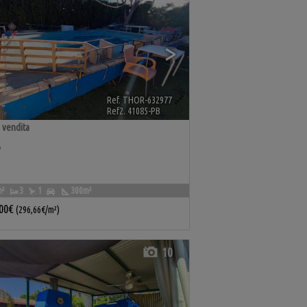
>
Ref. THOR-632977
🔗
Ref2. 41085-PB
 vendita
,
m²
3
1
300m²
00€
(296,66€/m²)
10