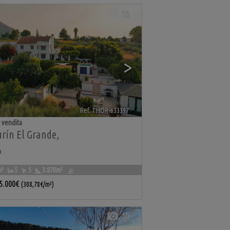
10
>
Ref. THOR-633397
🔗
 vendita
rín El Grande
,
a
m²
5
5
3.870m²
5.000€
(308,78€/m²)
10