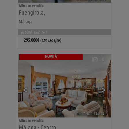
Attico in vendita
Fuengirola
,
Málaga
60m²
2
1
295.000€
(4.916,66€/m²)
NOVITÀ
10
<
>
Ref. THOR-634603
🔗
Attico in vendita
Málaga - Centro