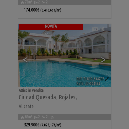
72m²
2
2
174.000€
(2.416,66€/m²)
NOVITÀ
10
<
>
Ref. THOR-634787
🔗
Ref2. JU-003599
Attico in vendita
Ciudad Quesada
,
Rojales
,
Alicante
82m²
2
2
329.900€
(4.023,17€/m²)