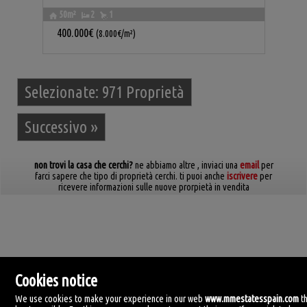
50m²
2
1
400.000€
(8.000€/m²)
Selezionate:
971 Proprietà
Successivo
»
non trovi la casa che cerchi?
ne abbiamo altre
, inviaci una
email
per
farci sapere che tipo di proprietà cerchi. ti puoi anche
iscrivere
per
ricevere informazioni sulle nuove prorpietà in vendita
Cookies notice
We use cookies to make your experience in our web
www.mmestatesspain.com
t