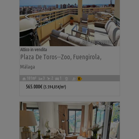
<
>
Ref. THOR-620425
🔗
Attico in vendita
Plaza De Toros--zoo
,
Fuengirola
,
Málaga
101m²
3
2
1
565.000€
(5.594,05€/m²)
29