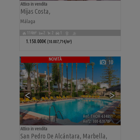
Attico in vendita
Mijas Costa
,
Málaga
114m²
2
2
1
1.150.000€
(10.087,71€/m²)
NOVITÀ
10
<
>
Ref. THOR-634811
🔗
Ref2. 300-02078P
Attico in vendita
San Pedro De Alcántara
,
Marbella
,