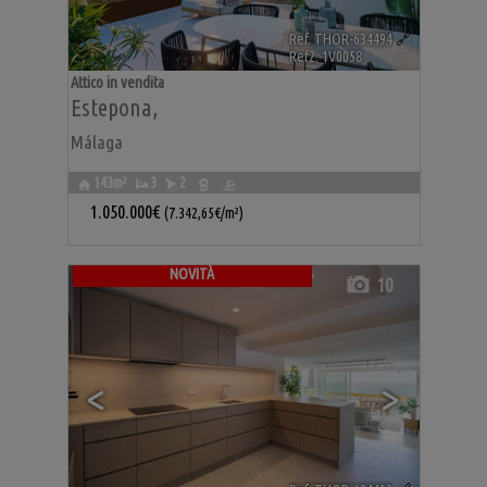
Ref. THOR-634494
🔗
Ref2. 1V0058
Attico in vendita
Estepona
,
Málaga
143m²
3
2
1.050.000€
(7.342,65€/m²)
NOVITÀ
10
<
>