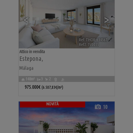
<
>
Ref. THOR-634567
🔗
Ref2. 1V0015
Attico in vendita
Estepona
,
Málaga
148m²
3
2
975.000€
(6.587,83€/m²)
NOVITÀ
10