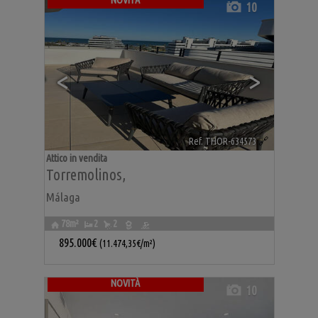
NOVITÀ
10
<
>
Ref. THOR-634573
🔗
Attico in vendita
Torremolinos
,
Málaga
78m²
2
2
895.000€
(11.474,35€/m²)
NOVITÀ
10