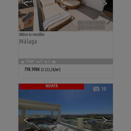
<
>
Ref. THOR-634691
🔗
Ref2. MAL-678-CB
Attico in vendita
Málaga
153m²
3
2
798.998€
(5.222,2€/m²)
NOVITÀ
10
<
>