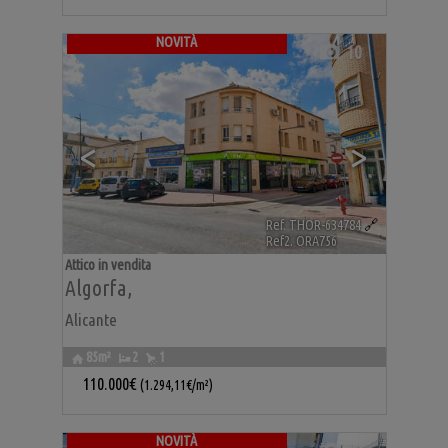
NOVITÀ
10
<
>
Ref. THOR-634784
🔗
Ref2. ORA756
Attico in vendita
Algorfa
,
Alicante
85m²
2
1
110.000€
(1.294,11€/m²)
NOVITÀ