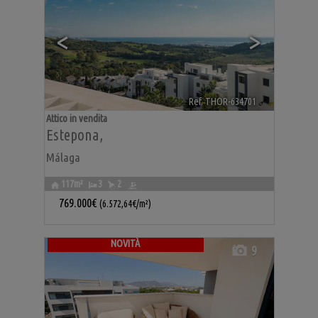
<
>
Ref. THOR-634701
🔗
Attico in vendita
Estepona
,
Málaga
117m²
3
2
769.000€
(6.572,64€/m²)
NOVITÀ
9