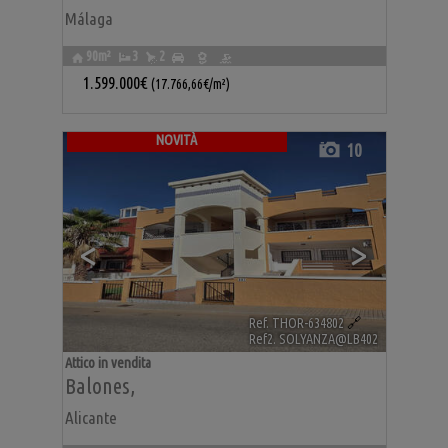
Málaga
90m²
3
2
1.599.000€
(17.766,66€/m²)
NOVITÀ
10
<
>
Ref. THOR-634802
🔗
Ref2. SOLYANZA@LB402
Attico in vendita
Balones
,
Alicante