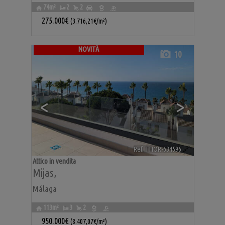
74m²
2
2
275.000€
(3.716,21€/m²)
NOVITÀ
10
<
>
Ref. THOR-634596
🔗
Attico in vendita
Mijas
,
Málaga
113m²
3
2
950.000€
(8.407,07€/m²)