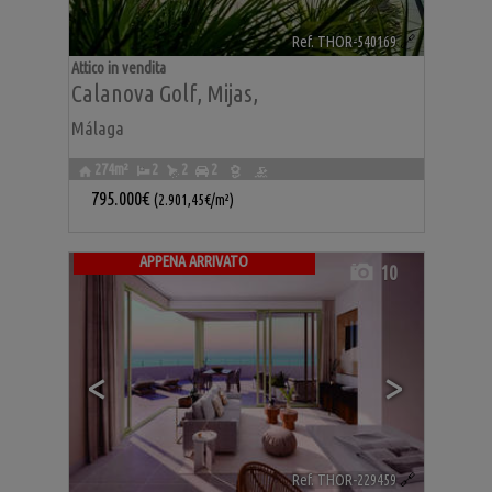
Ref. THOR-540169
🔗
Attico in vendita
Calanova Golf
,
Mijas
,
Málaga
274m²
2
2
2
795.000€
(2.901,45€/m²)
APPENA ARRIVATO
10
<
>
Ref. THOR-229459
🔗