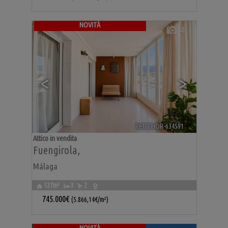
NOVITÀ
4
<
>
Ref. THOR-634591
🔗
Attico in vendita
Fuengirola
,
Málaga
127m²
3
2
745.000€
(5.866,14€/m²)