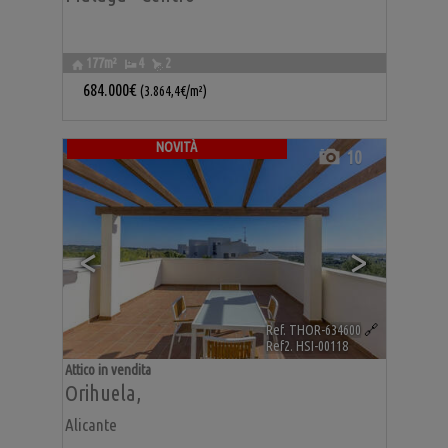
177m²
4
2
684.000€
(3.864,4€/m²)
NOVITÀ
10
<
>
Ref. THOR-634600
🔗
Ref2. HSI-00118
Attico in vendita
Orihuela
,
Alicante