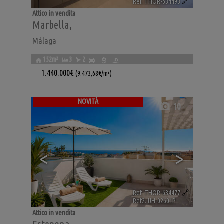
Ref. THOR-634493
🔗
Attico in vendita
Marbella
,
Málaga
152m²
3
2
1.440.000€
(9.473,68€/m²)
NOVITÀ
10
<
>
Ref. THOR-634477
🔗
Ref2. UH-02601P
Attico in vendita