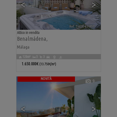
<
>
Ref. THOR-634497
🔗
Attico in vendita
Benalmádena
,
Málaga
120m²
3
3
1.650.000€
(13.750€/m²)
NOVITÀ
9
<
>