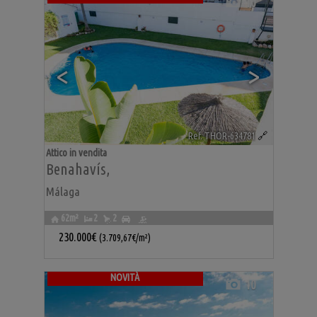
10
<
>
Ref. THOR-634781
🔗
Attico in vendita
Benahavís
,
Málaga
62m²
2
2
230.000€
(3.709,67€/m²)
NOVITÀ
10