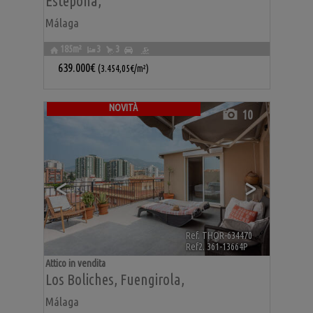
Estepona
,
Málaga
185m²
3
3
639.000€
(3.454,05€/m²)
NOVITÀ
10
<
>
Ref. THOR-634470
🔗
Ref2. 361-13664P
Attico in vendita
Los Boliches
,
Fuengirola
,
Málaga