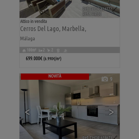
Ref. THOR-634772
🔗
Ref2. A4130
Attico in vendita
Cerros Del Lago
,
Marbella
,
Málaga
100m²
2
2
699.000€
(6.990€/m²)
NOVITÀ
9
<
>
Ref. THOR-634673
🔗