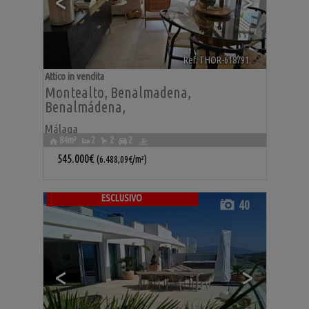
<
>
Ref. THOR-618791
🔗
Attico in vendita
Montealto
,
Benalmadena
,
Benalmádena
,
Málaga
84m²
2
2
2
545.000€
(6.488,09€/m²)
ESCLUSIVO
40
<
>