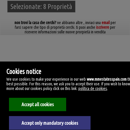
Selezionate:
8 Proprietà
non trovi la casa che cerchi?
ne abbiamo altre
, inviaci una
email
per
farci sapere che tipo di proprietà cerchi. ti puoi anche
iscrivere
per
ricevere informazioni sulle nuove prorpietà in vendita
Cookies notice
We use cookies to make your experience in our web
www.mmestatesspain.com
t
best possible. For this reason, we ask you to accept their use. If you wish to kno
more about our cookies policy click on this link:
política de cookies
.
MM Estates Spain
Accept all cookies
Tirreno, 4.
29620 Torremolinos, Málaga
Spagna
+34.670.955.108
Accept only mandatory cookies