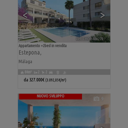
<
>
Ref. THOR-486270
🔗
Appartamento +2bed in vendita
Estepona
,
Málaga
84m²
2
2
da
327.000€
(3.892,85€/m²)
NUOVO SVILUPPO
9