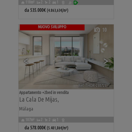
110m²
2
2
1
da
535.000€
(4.863,63€/m²)
NUOVO SVILUPPO
10
<
>
Ref. THOR-230723
🔗
Appartamento +2bed in vendita
La Cala De Mijas
,
Málaga
107m²
2
2
1
da
578.000€
(5.401,86€/m²)