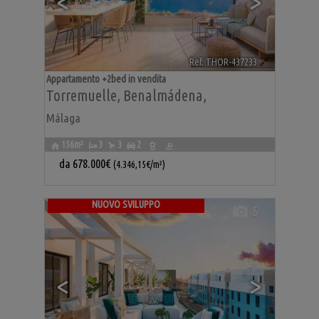
<
>
Ref. THOR-437233
🔗
Appartamento +2bed in vendita
Torremuelle
,
Benalmádena
,
Málaga
156m²
3
3
2
da
678.000€
(4.346,15€/m²)
NUOVO SVILUPPO
5
<
>