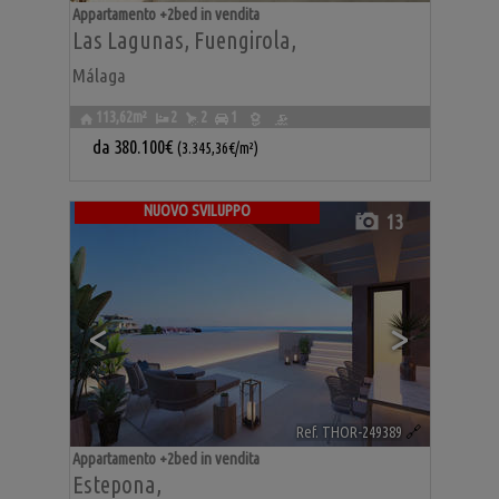
Appartamento +2bed in vendita
Las Lagunas
,
Fuengirola
,
Málaga
113,62m²
2
2
1
da
380.100€
(3.345,36€/m²)
NUOVO SVILUPPO
13
<
>
Ref. THOR-249389
🔗
Appartamento +2bed in vendita
Estepona
,