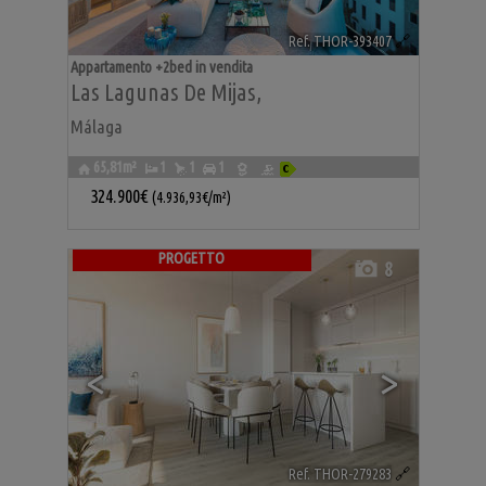
Ref. THOR-393407
🔗
Appartamento +2bed in vendita
Las Lagunas De Mijas
,
Málaga
65,81m²
1
1
1
324.900€
(4.936,93€/m²)
PROGETTO
8
<
>
Ref. THOR-279283
🔗