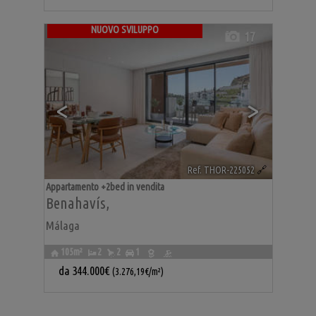
NUOVO SVILUPPO
17
<
>
Ref. THOR-225052
🔗
Appartamento +2bed in vendita
Benahavís
,
Málaga
105m²
2
2
1
da
344.000€
(3.276,19€/m²)