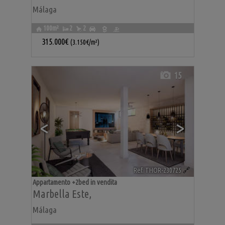
Málaga
100m²
2
2
315.000€
(3.150€/m²)
15
<
>
Ref. THOR-230725
🔗
Appartamento +2bed in vendita
Marbella Este
,
Málaga