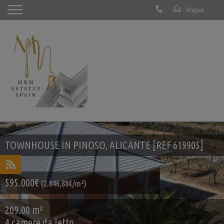
TOWNHOUSE IN PINOSO, ALICANTE [REF 619905]
595.000€
(2.846,88€/m²)
209.00 m²
4 camere da letto