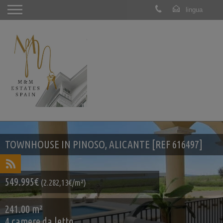
TOWNHOUSE IN PINOSO, ALICANTE [REF 616497]
549.995€
(2.282,13€/m²)
241.00 m²
4 camere da letto