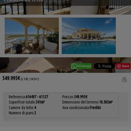
Save
549.995€
(2.282,13€/m²)
Referenza:
616497 - 61127
Prezzo:
549.995€
Superficie totale:
241m²
Dimensioni del terreno:
10.302m²
Camere da letto:
4
Aria condizionata:
Freddo
Numero di piani:
2