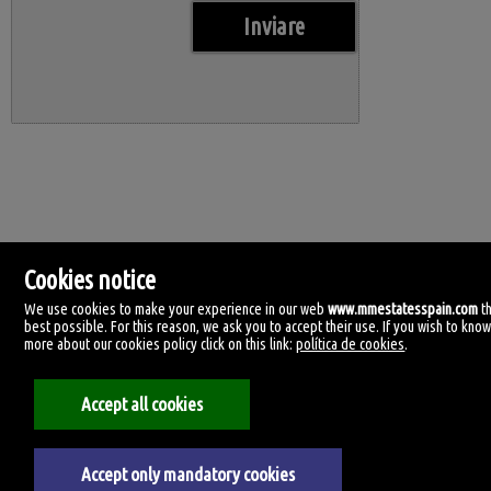
Cookies notice
We use cookies to make your experience in our web
www.mmestatesspain.com
t
best possible. For this reason, we ask you to accept their use. If you wish to kno
more about our cookies policy click on this link:
política de cookies
.
MM Estates Spain
Accept all cookies
Tirreno, 4.
29620 Torremolinos, Málaga
Spagna
+34.670.955.108
Accept only mandatory cookies