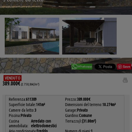
Save
VENDUTO
389.000€
(2.758,86€/m²)
Referenza:
611389
Prezzo:
389.000€
Superficie totale:
141m²
Dimensioni del terreno:
10.274m²
Camere da letto:
3
Garage:
Privato
Piscina:
Privato
Giardino:
Comune
Cucina
Arredato con
Terrazzo/i:
(31.00m²)
ammobiliata:
elettrodomestici
Aria condizionata:
Freddo
Numero di piani:
1