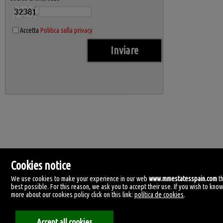
Accetta
Politica sulla privacy
Cookies notice
We use cookies to make your experience in our web
www.mmestatesspain.com
t
best possible. For this reason, we ask you to accept their use. If you wish to kno
more about our cookies policy click on this link:
política de cookies
.
MM Estates Spain
Accept all cookies
Tirreno, 4.