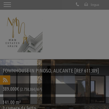
TOWNHOUSE IN PINOSO, ALICANTE [REF 611389]
389.000€
(2.758,86€/m²)
141.00 m²
3 camere da letto