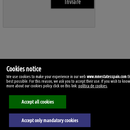
Cookies notice
We use cookies to make your experience in our web
www.mmestatesspain.com
t
best possible. For this reason, we ask you to accept their use. If you wish to kno
more about our cookies policy click on this link:
política de cookies
.
MM Estates Spain
Accept all cookies
Tirreno, 4.
29620 Torremolinos, Málaga
Spagna
+34.670.955.108
Accept only mandatory cookies