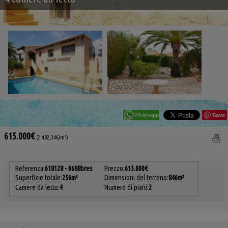
Save
615.000€
(2.402,34€/m²)
Referenza:
618128 - 0688bres
Prezzo:
615.000€
Superficie totale:
256m²
Dimensioni del terreno:
846m²
Camere da letto:
4
Numero di piani:
2