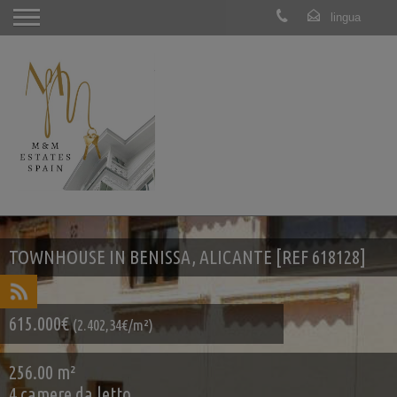
TOWNHOUSE IN BENISSA, ALICANTE [REF 618128]
615.000€
(2.402,34€/m²)
256.00 m²
4 camere da letto