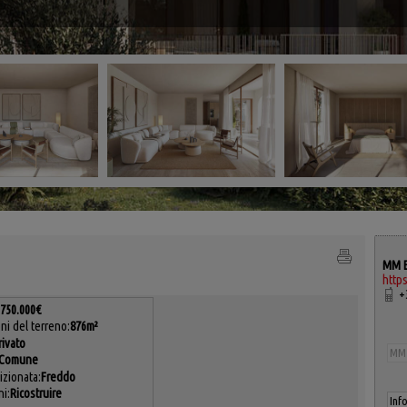
MM E
http
+3
.750.000€
ni del terreno:
876m²
rivato
Comune
izionata:
Freddo
i:
Ricostruire