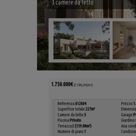
3 camere da letto
1.750.000€
(7.709,25€/m²)
Referenza:
612604
Prezzo:
1
Superficie totale:
227m²
Dimensio
Camere da letto:
3
Garage:
P
Piscina:
Privato
Giardino:
Terrazzo/i:
(159.00m²)
Aria cond
Numero di piani:
1
Condizion