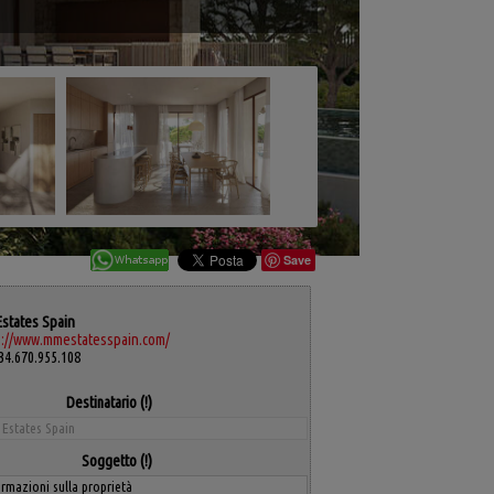
Save
states Spain
s://www.mmestatesspain.com/
4.670.955.108
Destinatario
Soggetto