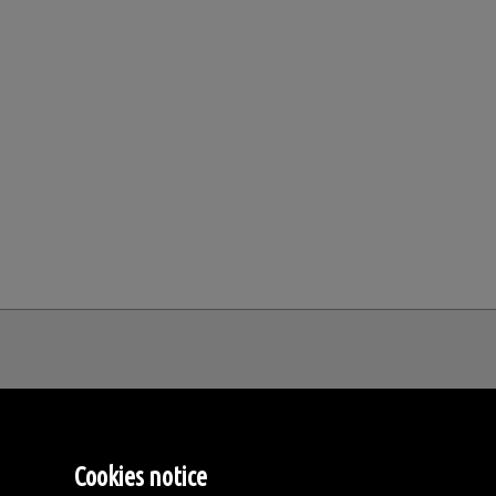
MM Estates Spain
Cookies notice
Tirreno, 4.