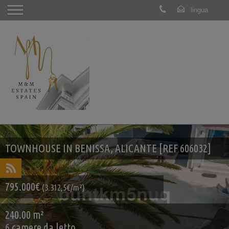
TOWNHOUSE IN BENISSA, ALICANTE [REF 606032]
795.000€
(3.312,5€/m²)
240.00 m²
6 camere da letto