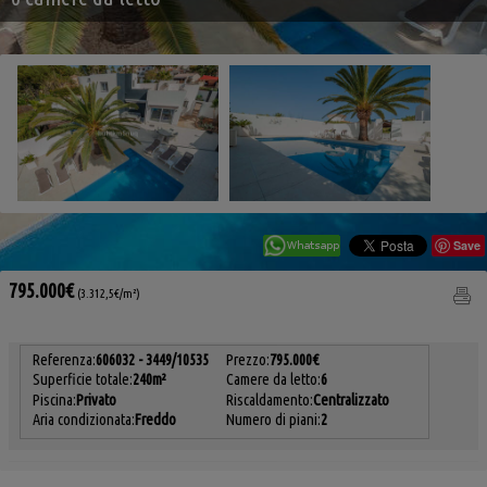
Save
795.000€
(3.312,5€/m²)
Referenza:
606032 - 3449/10535
Prezzo:
795.000€
Superficie totale:
240m²
Camere da letto:
6
Piscina:
Privato
Riscaldamento:
Centralizzato
Aria condizionata:
Freddo
Numero di piani:
2