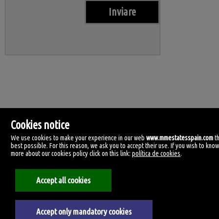
Cookies notice
We use cookies to make your experience in our web
www.mmestatesspain.com
t
best possible. For this reason, we ask you to accept their use. If you wish to kno
more about our cookies policy click on this link:
política de cookies
.
MM Estates Spain
Accept all cookies
Tirreno, 4.
29620 Torremolinos, Málaga
Spagna
+34.670.955.108
Accept only mandatory cookies