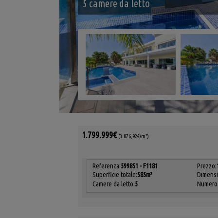
5 camere da letto
1.799.999€
(3.076,92€/m²)
Referenza:
599851 - F1181
Prezzo:
Superficie totale:
585m²
Dimensi
Camere da letto:
5
Numero 