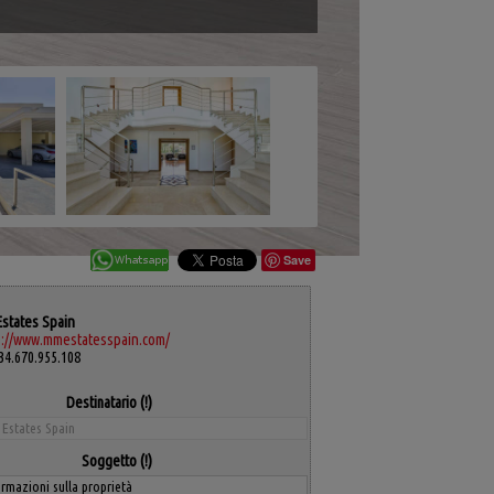
Save
states Spain
s://www.mmestatesspain.com/
4.670.955.108
Destinatario
Soggetto