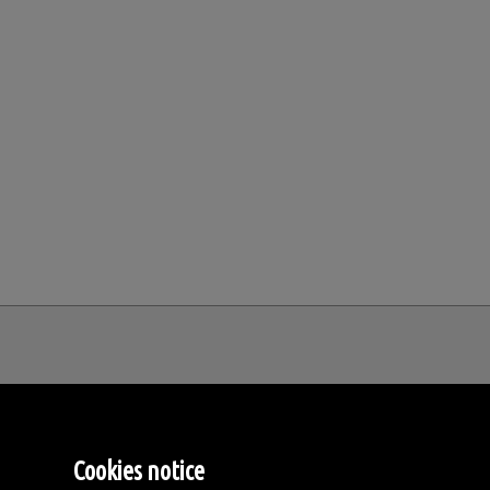
MM Estates Spain
Cookies notice
Tirreno, 4.