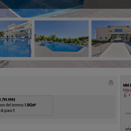
MM E
http
+3
1.799.999€
oni del terreno:
1.842m²
di piani:
1