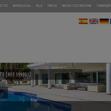
ATTICI
MONOLOCALI
VILLE
FINCAS
NUOVA COSTRUZIONE
TERRENI/
E [REF 599851]