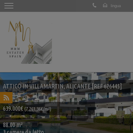
ATTICO IN VILLAMARTIN, ALICANTE [REF 626445]
639.000€
(7.261,36€/m²)
88.00 m²
3 camere da letto