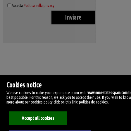
Accetta
Politica sulla privacy
Cookies notice
We use cookies to make your experience in our web
www.mmestatesspain.com
t
best possible. For this reason, we ask you to accept their use. If you wish to kno
more about our cookies policy click on this link:
política de cookies
.
MM Estates Spain
Accept all cookies
Tirreno, 4.
29620 Torremolinos, Málaga
Spagna