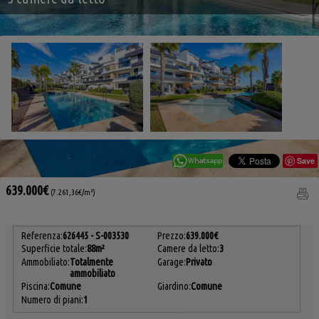
Save
639.000€
(7.261,36€/m²)
Referenza:
626445 - S-003530
Prezzo:
639.000€
Superficie totale:
88m²
Camere da letto:
3
Ammobiliato:
Totalmente
Garage:
Privato
ammobiliato
Piscina:
Comune
Giardino:
Comune
Numero di piani:
1