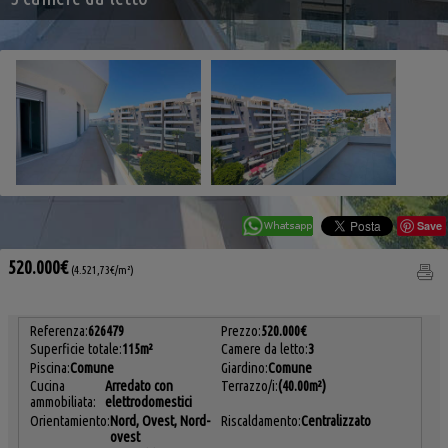
Save
520.000€
(4.521,73€/m²)
Referenza:
626479
Prezzo:
520.000€
Superficie totale:
115m²
Camere da letto:
3
Piscina:
Comune
Giardino:
Comune
Cucina
Arredato con
Terrazzo/i:
(40.00m²)
ammobiliata:
elettrodomestici
Orientamiento:
Nord, Ovest, Nord-
Riscaldamento:
Centralizzato
ovest