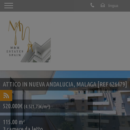
ATTICO IN NUEVA ANDALUCIA, MALAGA [REF 626479]
520.000€
(4.521,73€/m²)
115.00 m²
3 camere da letto