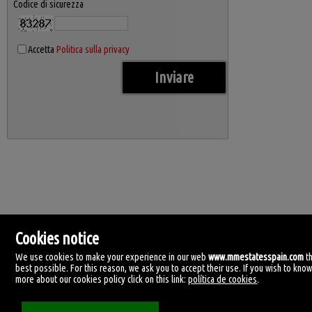
Codice di sicurezza
Accetta
Politica sulla privacy
Cookies notice
We use cookies to make your experience in our web
www.mmestatesspain.com
t
best possible. For this reason, we ask you to accept their use. If you wish to kno
more about our cookies policy click on this link:
política de cookies
.
MM Estates Spain