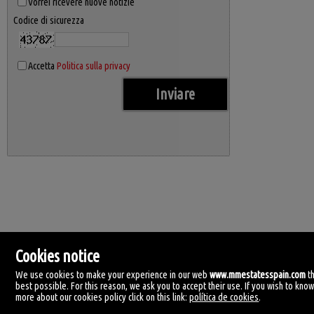
Vorrei ricevere nuove notizie
Codice di sicurezza
Accetta
Politica sulla privacy
Cookies notice
We use cookies to make your experience in our web
www.mmestatesspain.com
t
best possible. For this reason, we ask you to accept their use. If you wish to kno
more about our cookies policy click on this link:
política de cookies
.