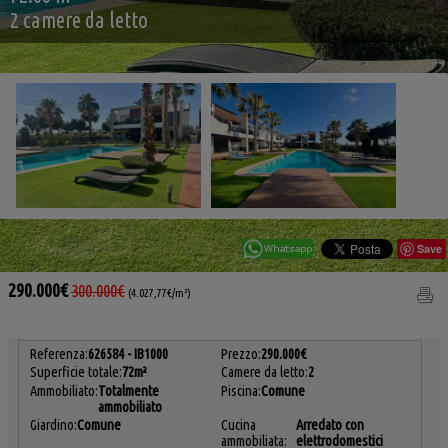
2 camere da letto
Save
290.000€
300.000€
(4.027,77€/m²)
Referenza:
626584 - IB1000
Prezzo:
290.000€
Superficie totale:
72m²
Camere da letto:
2
Ammobiliato:
Totalmente
Piscina:
Comune
ammobiliato
Giardino:
Comune
Cucina
Arredato con
ammobiliata:
elettrodomestici