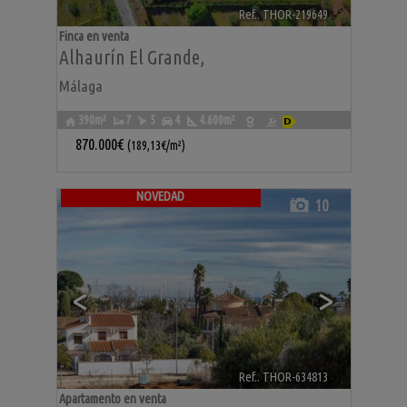
Ref.. THOR-219649
🔗
Finca en venta
Alhaurín El Grande
,
Málaga
390m²
7
5
4
4.600m²
870.000€
(189,13€/m²)
NOVEDAD
10
<
>
Ref.. THOR-634813
🔗
Apartamento en venta