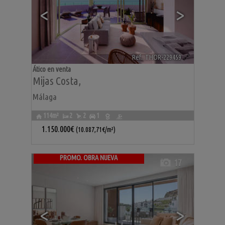
<
>
Ref.. THOR-229459
🔗
Ático en venta
Mijas Costa
,
Málaga
114m²
2
2
1
1.150.000€
(10.087,71€/m²)
PROMO. OBRA NUEVA
17
<
>