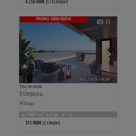
4.250.000€
(5.132,85€/m²)
PROMO. OBRA NUEVA
13
<
>
Ref.. THOR-249389
🔗
Piso en venta
Estepona
,
Málaga
100m²
2
2
315.000€
(3.150€/m²)