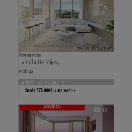
<
>
Ref.. THOR-230723
🔗
Piso en venta
La Cala De Mijas
,
Málaga
107m²
2
2
1
desde
578.000€
(5.401,86€/m²)
NOVEDAD
10