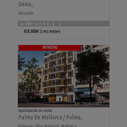
Dénia
,
Alicante
108m²
4
2
428.000€
(3.962,96€/m²)
NOVEDAD
10
<
>
Ref.. THOR-634812
🔗
Apartamento en venta
Palma De Mallorca / Palma
,
Baleares (Illes Balears), Mallorca