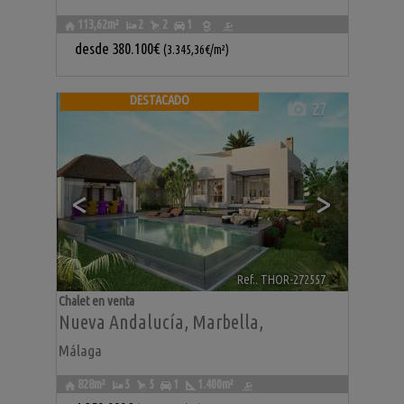
113,62m²
2
2
1
desde
380.100€
(3.345,36€/m²)
DESTACADO
27
<
>
Ref.. THOR-272557
🔗
Chalet en venta
Nueva Andalucía
,
Marbella
,
Málaga
828m²
5
5
1
1.400m²