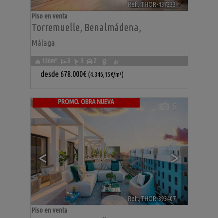
Ref.. THOR-437233
🔗
Piso en venta
Torremuelle
,
Benalmádena
,
Málaga
156m²
3
3
2
desde
678.000€
(4.346,15€/m²)
PROMO. OBRA NUEVA
5
<
>
Ref.. THOR-393407
🔗
Piso en venta