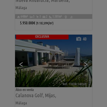
Nueva Andalucía
,
Marbella
,
Málaga
648m²
5
5
2
1.581m²
5.950.000€
(9.182,09€/m²)
EXCLUSIVA
40
<
>
Ref.. THOR-540169
🔗
Ático en venta
Calanova Golf
,
Mijas
,
Málaga