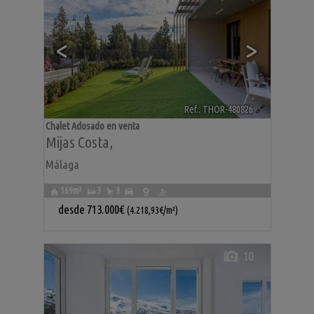
<
>
Ref.. THOR-480826
🔗
Chalet Adosado en venta
Mijas Costa
,
Málaga
169m²
3
3
desde
713.000€
(4.218,93€/m²)
10