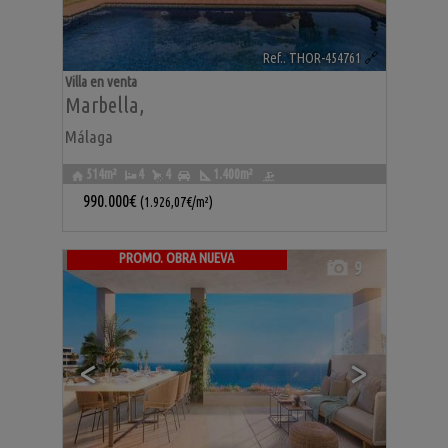
Ref.. THOR-454761
🔗
Villa en venta
Marbella
,
Málaga
514m²
4
4
1.400m²
990.000€
(1.926,07€/m²)
PROMO. OBRA NUEVA
9
<
>