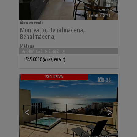
Ref.. THOR-618791
🔗
Ático en venta
Montealto
,
Benalmadena
,
Benalmádena
,
Málaga
84m²
2
2
2
545.000€
(6.488,09€/m²)
EXCLUSIVA
35
<
>