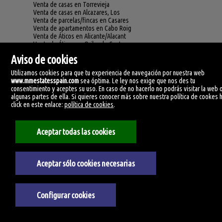
Venta de casas en Torrevieja
Venta de casas en Alcazares, Los
Venta de parcelas/fincas en Casares
Venta de apartamentos en Cabo Roig
Venta de Áticos en Alicante/Alacant
Venta de Áticos en Orihuela-Costa
Venta de chalets adosados en Alfaz del pi / Alfàs del Pi
Aviso de cookies
Venta de chalets adosados en Alicante/Alacant, Campoamor
Venta de chalets adosados en Orihuela
Utilizamos cookies para que tu experiencia de navegación por nuestra web
Venta de chalets adosados en Almuñécar
www.mmestatesspain.com
sea óptima. Le ley nos exige que nos des tu
Venta de chalets adosados en Alora
consentimiento y aceptes su uso. En caso de no hacerlo no podrás visitar la web 
Venta de chalets adosados en Marbella, Nagüeles
algunas partes de ella. Si quieres conocer más sobre nuestra política de cookes 
Venta de chalets adosados en Torremolinos
click en este enlace:
política de cookies
.
Venta de chalets adosados en Valle Romano
Venta de chalets adosados en Vélez-Málaga
Venta de casas en Villamartín
Aceptar todas las cookies
Venta de casas en Jimena de la Frontera
Venta de casas en Casares
Venta de casas en Ronda
Venta de casas en Vélez-Málaga
Aceptar sólo cookies necesarias
Venta de fincas en Mijas
Venta de parcelas/fincas en Tarifa
Venta de parcelas/fincas en Fuengirola
Venta de parcelas/fincas en Valle Romano
Configurar cookies
Venta de apartamentos en Orihuela, Los Dolses
Venta de apartamentos en Fuengirola, Los Pacos
Venta de apartamentos en Rincón de la Victoria, Centro historico
Venta de apartamentos en Aguilas