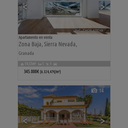
<
>
Ref.. THOR-478349
🔗
Apartamento en venta
Zona Baja
,
Sierra Nevada
,
Granada
54,55m²
1
1
345.000€
(6.324,47€/m²)
14
<
>