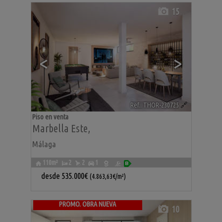
15
<
>
Ref.. THOR-230725
🔗
Piso en venta
Marbella Este
,
Málaga
110m²
2
2
1
desde
535.000€
(4.863,63€/m²)
PROMO. OBRA NUEVA
10