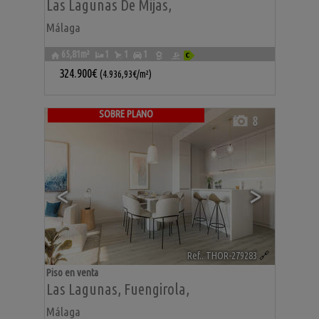
Las Lagunas De Mijas
,
Málaga
65,81m²
1
1
1
324.900€
(4.936,93€/m²)
SOBRE PLANO
8
<
>
Ref.. THOR-279283
🔗
Piso en venta
Las Lagunas
,
Fuengirola
,
Málaga