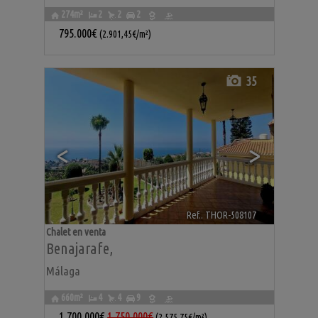
274m²
2
2
2
795.000€
(2.901,45€/m²)
35
<
>
Ref.. THOR-508107
🔗
Chalet en venta
Benajarafe
,
Málaga
660m²
4
4
9
1.700.000€
1.750.000€
(2.575,75€/m²)