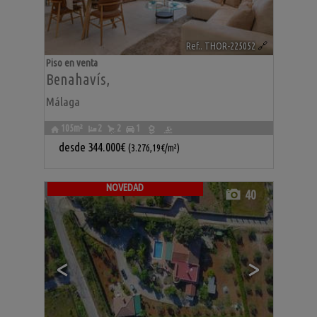
Ref.. THOR-225052
🔗
Piso en venta
Benahavís
,
Málaga
105m²
2
2
1
desde
344.000€
(3.276,19€/m²)
NOVEDAD
40
<
>