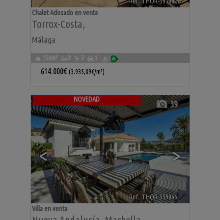
Ref.. THOR-591062
🔗
Chalet Adosado en venta
Torrox-Costa
,
Málaga
156m²
3
3
1
614.000€
(3.935,89€/m²)
NOVEDAD
39
<
>
Ref.. THOR-559066
🔗
Villa en venta