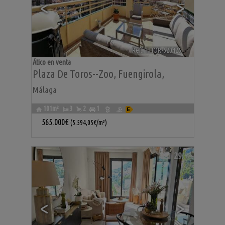
<
>
Ref.. THOR-620425
🔗
Ático en venta
Plaza De Toros--zoo
,
Fuengirola
,
Málaga
101m²
3
2
1
565.000€
(5.594,05€/m²)
29
<
>