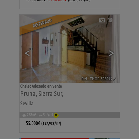
38
RESERVADO
<
>
Ref.. THOR-508095
🔗
Chalet Adosado en venta
Pruna
,
Sierra Sur
,
Sevilla
285m²
5
5
55.000€
(192,98€/m²)