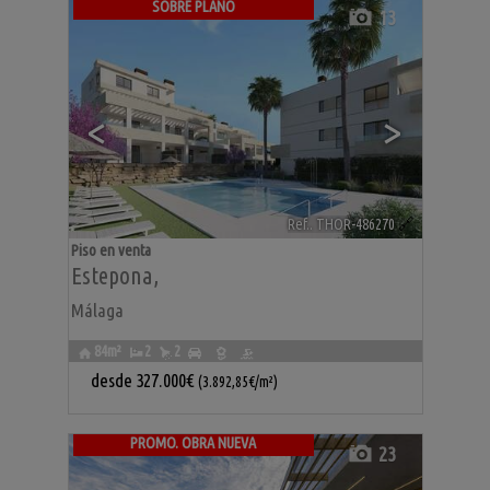
SOBRE PLANO
13
<
>
Ref.. THOR-486270
🔗
Piso en venta
Estepona
,
Málaga
84m²
2
2
desde
327.000€
(3.892,85€/m²)
PROMO. OBRA NUEVA
23