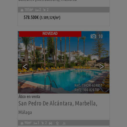
105m²
2
2
578.500€
(5.509,52€/m²)
NOVEDAD
10
<
>
Ref.. THOR-634811
🔗
Ref2. 300-02078P
Ático en venta
San Pedro De Alcántara
,
Marbella
,
Málaga
90m²
3
2