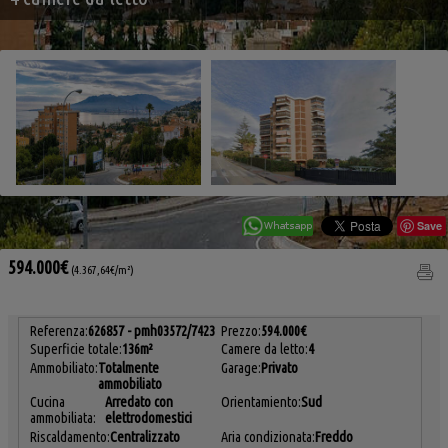
Save
594.000€
(4.367,64€/m²)
Referenza:
626857 - pmh03572/7423
Prezzo:
594.000€
Superficie totale:
136m²
Camere da letto:
4
Ammobiliato:
Totalmente
Garage:
Privato
ammobiliato
Cucina
Arredato con
Orientamiento:
Sud
ammobiliata:
elettrodomestici
Riscaldamento:
Centralizzato
Aria condizionata:
Freddo