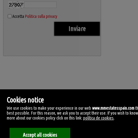
Accetta
Politica sulla privacy
Cookies notice
We use cookies to make your experience in our web
www.mmestatesspain.com
t
best possible. For this reason, we ask you to accept their use. If you wish to kno
more about our cookies policy click on this link:
política de cookies
.
MM Estates Spain
Accept all cookies
Tirreno, 4.