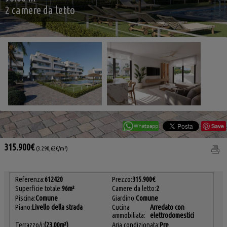
2 camere da letto
Save
315.900€
(3.290,62€/m²)
Referenza:
612420
Prezzo:
315.900€
Superficie totale:
96m²
Camere da letto:
2
Piscina:
Comune
Giardino:
Comune
Piano:
Livello della strada
Cucina
Arredato con
ammobiliata:
elettrodomestici
Terrazzo/i:
(23.00m²)
Aria condizionata:
Pre