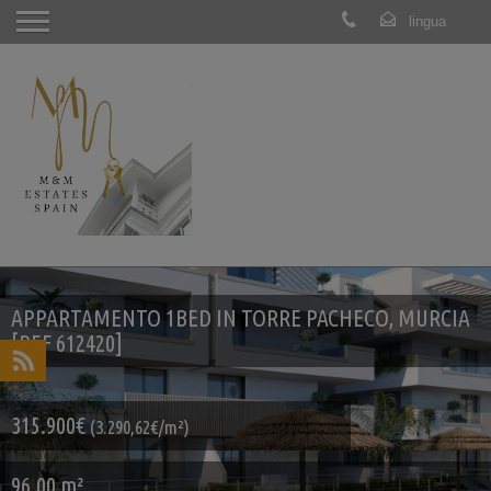
APPARTAMENTO 1BED IN TORRE PACHECO, MURCIA
[REF 612420]
315.900€
(3.290,62€/m²)
96.00 m²