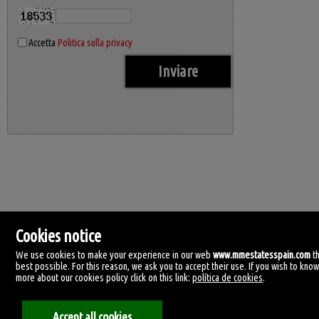
Accetta
Politica sulla privacy
Cookies notice
We use cookies to make your experience in our web
www.mmestatesspain.com
t
best possible. For this reason, we ask you to accept their use. If you wish to kno
more about our cookies policy click on this link:
política de cookies
.
MM Estates Spain
Accept all cookies
Tirreno, 4.