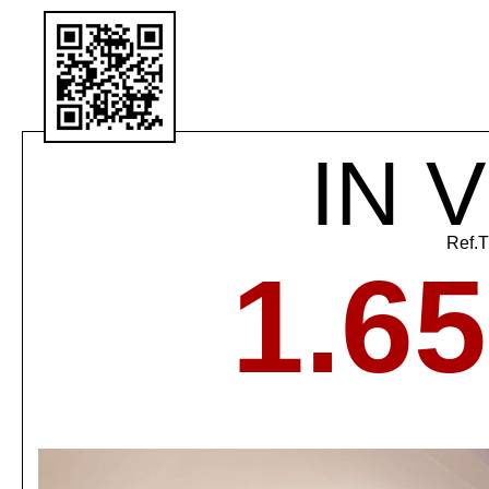
IN 
Ref.
1.6