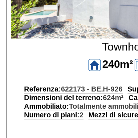
Townho
240m²
Referenza:
622173 - BE.H-926
Sup
Dimensioni del terreno:
624m²
Ca
Ammobiliato:
Totalmente ammobil
Numero di piani:
2
Mezzi di sicur